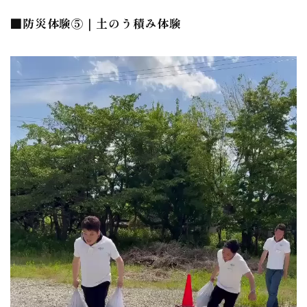
■防災体験⑤｜土のう積み体験